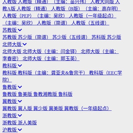
人教版
人教版（精通）（主编：苗兴伟）
人教大同版
人
教A版
人教版（精通）
人教版（B版）（主编：高存明）
人教版（PEP）（主编：吴欣）
人教版（一年级起点）
（主编：吴欣）
人教版（简谱）
人教版（五线谱）
苏教版
苏教版
苏少版（简谱）
苏少版（五线谱）
苏科版
苏少版
北师大版
北师大版
北师大版（主编：闫金铎）
北师大版（主编：
李春密）
北师大版（主编：郭玉英）
教科版
教科版
教科版（主编：龚亚夫&鲁宗干）
教科版（EEC学
院）
鲁教版
鲁教版
鲁美版
鲁教湘教版
鲁科版
冀教版
冀教版
冀人版
冀少版
冀美版
冀教版（一年级起点）
浙教版
浙教版
浙人美版
沪教版