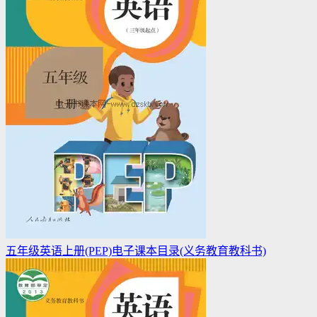
五年级英语上册(PEP)电子课本目录(义务教育教科书)