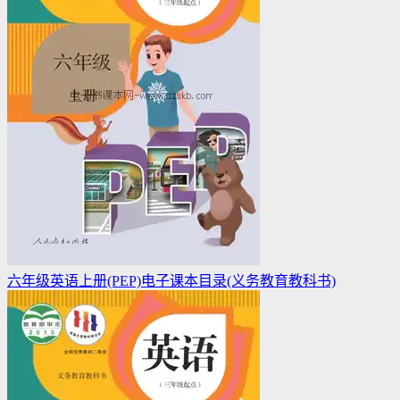
六年级英语上册(PEP)电子课本目录(义务教育教科书)