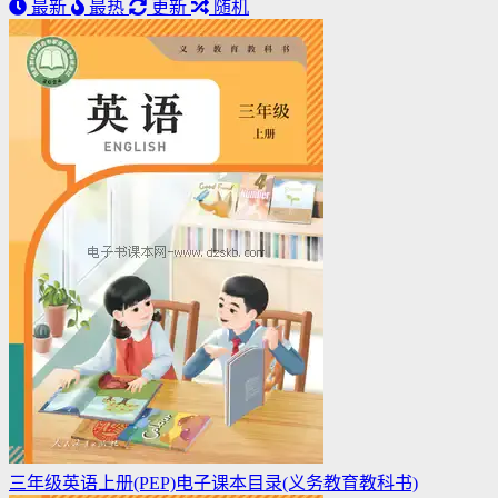
最新
最热
更新
随机
三年级英语上册(PEP)电子课本目录(义务教育教科书)