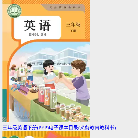
三年级英语下册(PEP)电子课本目录(义务教育教科书)