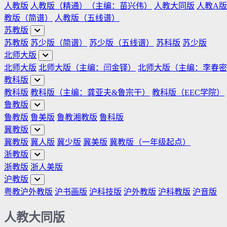
人教版
人教版（精通）（主编：苗兴伟）
人教大同版
人教A版
教版（简谱）
人教版（五线谱）
苏教版
苏教版
苏少版（简谱）
苏少版（五线谱）
苏科版
苏少版
北师大版
北师大版
北师大版（主编：闫金铎）
北师大版（主编：李春密
教科版
教科版
教科版（主编：龚亚夫&鲁宗干）
教科版（EEC学院）
鲁教版
鲁教版
鲁美版
鲁教湘教版
鲁科版
冀教版
冀教版
冀人版
冀少版
冀美版
冀教版（一年级起点）
浙教版
浙教版
浙人美版
沪教版
粤教沪外教版
沪书画版
沪科技版
沪外教版
沪科教版
沪音版
人教大同版