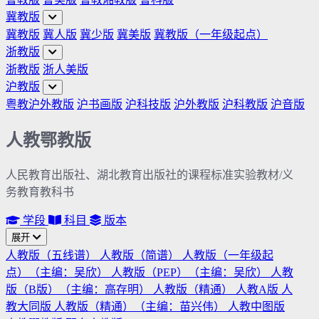
冀教版
冀教版
冀人版
冀少版
冀美版
冀教版（一年级起点）
浙教版
浙教版
浙人美版
沪教版
粤教沪外教版
沪书画版
沪科技版
沪外教版
沪科教版
沪音版
人教鄂教版
人民教育出版社、湖北教育出版社的课程标准实验教材/义
务教育教科书
学段
科目
版本
展开
人教版（五线谱）
人教版（简谱）
人教版（一年级起
点）（主编：吴欣）
人教版（PEP）（主编：吴欣）
人教
版（B版）（主编：高存明）
人教版（精通）
人教A版
人
教大同版
人教版（精通）（主编：苗兴伟）
人教中图版