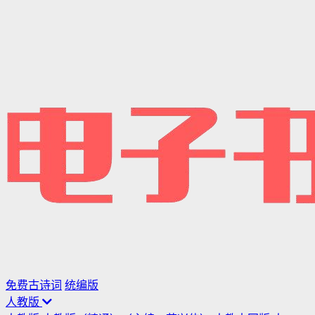
免费古诗词
统编版
人教版