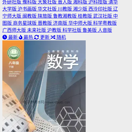
外研社版
豫科版
大象社版
晋人版
湘科版
沪科技版
清华
大学版
沪书画版
华文社版
川教版
湘少版
西泠印社版
辽
宁师大版
闽教版
陕旅版
鲁教湘教版
桂教版
武汉社版
中
图版
商务星球版
晋教版
济南版
华中师大版
科学粤教版
广西师大版
未来社版
沪教版
科学社版
鲁美版
人音版
最新
最热
更新
随机