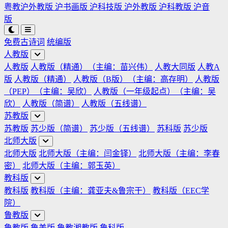
粤教沪外教版
沪书画版
沪科技版
沪外教版
沪科教版
沪音
版
免费古诗词
统编版
人教版
人教版
人教版（精通）（主编：苗兴伟）
人教大同版
人教A
版
人教版（精通）
人教版（B版）（主编：高存明）
人教版
（PEP）（主编：吴欣）
人教版（一年级起点）（主编：吴
欣）
人教版（简谱）
人教版（五线谱）
苏教版
苏教版
苏少版（简谱）
苏少版（五线谱）
苏科版
苏少版
北师大版
北师大版
北师大版（主编：闫金铎）
北师大版（主编：李春
密）
北师大版（主编：郭玉英）
教科版
教科版
教科版（主编：龚亚夫&鲁宗干）
教科版（EEC学
院）
鲁教版
鲁教版
鲁美版
鲁教湘教版
鲁科版