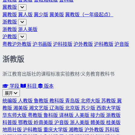
冀教版
冀教版
冀人版
冀少版
冀美版
冀教版（一年级起点）
浙教版
浙教版
浙人美版
沪教版
粤教沪外教版
沪书画版
沪科技版
沪外教版
沪科教版
沪音版
浙教版
浙江教育出版社的课程标准实验教材/义务教育教科书
学段
科目
版本
展开
统编版
人教版
鲁教版
教科版
青岛版
北师大版
苏教版
冀
教版
湘美版
湘文艺版
辽海版
北京版
苏少版
西南大学版
华东师大版
粤教版
鲁科版
译林版
人美版
接力版
浙教版
科普版
鄂教版
岭南美版
沪音版
浙人美版
赣美版
桂美版
地质社版
沪科教版
重庆大学版
湘教版
沪外教版
苏科版