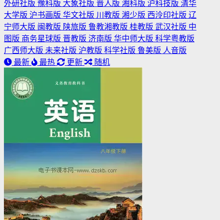
外研社版
豫科版
大象社版
晋人版
湘科版
沪科技版
清华
大学版
沪书画版
华文社版
川教版
湘少版
西泠印社版
辽
宁师大版
闽教版
陕旅版
鲁教湘教版
桂教版
武汉社版
中
图版
商务星球版
晋教版
济南版
华中师大版
科学粤教版
广西师大版
未来社版
沪教版
科学社版
鲁美版
人音版
最新
最热
更新
随机