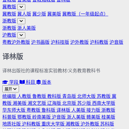
冀教版
冀教版
冀人版
冀少版
冀美版
冀教版（一年级起点）
浙教版
浙教版
浙人美版
沪教版
粤教沪外教版
沪书画版
沪科技版
沪外教版
沪科教版
沪音版
译林版
译林出版社的课程标准实验教材/义务教育教科书
学段
科目
版本
展开
统编版
人教版
鲁教版
教科版
青岛版
北师大版
苏教版
冀
教版
湘美版
湘文艺版
辽海版
北京版
苏少版
西南大学版
华东师大版
粤教版
鲁科版
译林版
人美版
接力版
浙教版
科普版
鄂教版
岭南美版
沪音版
浙人美版
赣美版
桂美版
地质社版
沪科教版
重庆大学版
湘教版
沪外教版
苏科版