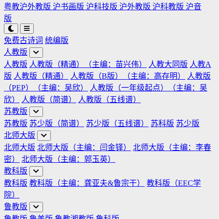
粤教沪外教版
沪书画版
沪科技版
沪外教版
沪科教版
沪音
版
免费古诗词
统编版
人教版
人教版
人教版（精通）（主编：苗兴伟）
人教大同版
人教A
版
人教版（精通）
人教版（B版）（主编：高存明）
人教版
（PEP）（主编：吴欣）
人教版（一年级起点）（主编：吴
欣）
人教版（简谱）
人教版（五线谱）
苏教版
苏教版
苏少版（简谱）
苏少版（五线谱）
苏科版
苏少版
北师大版
北师大版
北师大版（主编：闫金铎）
北师大版（主编：李春
密）
北师大版（主编：郭玉英）
教科版
教科版
教科版（主编：龚亚夫&鲁宗干）
教科版（EEC学
院）
鲁教版
鲁教版
鲁美版
鲁教湘教版
鲁科版