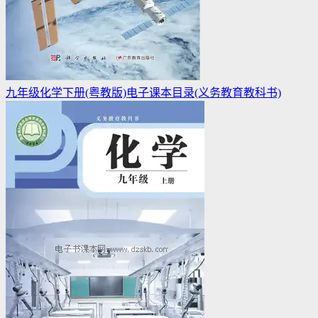
九年级化学下册(粤教版)电子课本目录(义务教育教科书)