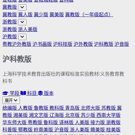
冀教版
冀教版
冀人版
冀少版
冀美版
冀教版（一年级起点）
浙教版
浙教版
浙人美版
沪教版
粤教沪外教版
沪书画版
沪科技版
沪外教版
沪科教版
沪音版
沪科教版
上海科学技术教育出版社的课程标准实验教材/义务教育教
科书
学段
科目
版本
展开
统编版
人教版
鲁教版
教科版
青岛版
北师大版
苏教版
冀
教版
湘美版
湘文艺版
辽海版
北京版
苏少版
西南大学版
华东师大版
粤教版
鲁科版
译林版
人美版
接力版
浙教版
科普版
鄂教版
岭南美版
沪音版
浙人美版
赣美版
桂美版