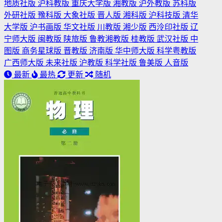
地质社版
沪科教版
重庆大学版
湘教版
沪外教版
苏科版
外研社版
豫科版
大象社版
晋人版
湘科版
沪科技版
清华
大学版
沪书画版
华文社版
川教版
湘少版
西泠印社版
辽
宁师大版
闽教版
陕旅版
鲁教湘教版
桂教版
武汉社版
中
图版
商务星球版
晋教版
济南版
华中师大版
科学粤教版
广西师大版
未来社版
沪教版
科学社版
鲁美版
人音版
最新
最热
更新
随机