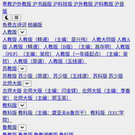
粤教沪外教版
沪书画版
沪科技版
沪外教版
沪科教版
沪音
版
免费古诗词
统编版
人教版
人教版
人教版（精通）（主编：苗兴伟）
人教大同版
人教A
版
人教版（精通）
人教版（B版）（主编：高存明）
人教版
（PEP）（主编：吴欣）
人教版（一年级起点）（主编：吴
欣）
人教版（简谱）
人教版（五线谱）
苏教版
苏教版
苏少版（简谱）
苏少版（五线谱）
苏科版
苏少版
北师大版
北师大版
北师大版（主编：闫金铎）
北师大版（主编：李春
密）
北师大版（主编：郭玉英）
教科版
教科版
教科版（主编：龚亚夫&鲁宗干）
教科版（EEC学
院）
鲁教版
鲁教版
鲁美版
鲁教湘教版
鲁科版