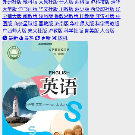
外研社版
豫科版
大象社版
晋人版
湘科版
沪科技版
清华
大学版
沪书画版
华文社版
川教版
湘少版
西泠印社版
辽
宁师大版
闽教版
陕旅版
鲁教湘教版
桂教版
武汉社版
中
图版
商务星球版
晋教版
济南版
华中师大版
科学粤教版
广西师大版
未来社版
沪教版
科学社版
鲁美版
人音版
最新
最热
更新
随机