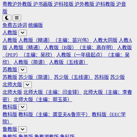
粤教沪外教版
沪书画版
沪科技版
沪外教版
沪科教版
沪音
版
免费古诗词
统编版
人教版
人教版
人教版（精通）（主编：苗兴伟）
人教大同版
人教A
版
人教版（精通）
人教版（B版）（主编：高存明）
人教版
（PEP）（主编：吴欣）
人教版（一年级起点）（主编：吴
欣）
人教版（简谱）
人教版（五线谱）
苏教版
苏教版
苏少版（简谱）
苏少版（五线谱）
苏科版
苏少版
北师大版
北师大版
北师大版（主编：闫金铎）
北师大版（主编：李春
密）
北师大版（主编：郭玉英）
教科版
教科版
教科版（主编：龚亚夫&鲁宗干）
教科版（EEC学
院）
鲁教版
鲁教版
鲁美版
鲁教湘教版
鲁科版