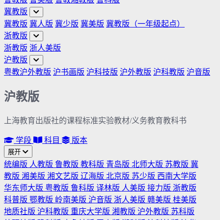
冀教版
冀教版
冀人版
冀少版
冀美版
冀教版（一年级起点）
浙教版
浙教版
浙人美版
沪教版
粤教沪外教版
沪书画版
沪科技版
沪外教版
沪科教版
沪音版
沪教版
上海教育出版社的课程标准实验教材/义务教育教科书
学段
科目
版本
展开
统编版
人教版
鲁教版
教科版
青岛版
北师大版
苏教版
冀
教版
湘美版
湘文艺版
辽海版
北京版
苏少版
西南大学版
华东师大版
粤教版
鲁科版
译林版
人美版
接力版
浙教版
科普版
鄂教版
岭南美版
沪音版
浙人美版
赣美版
桂美版
地质社版
沪科教版
重庆大学版
湘教版
沪外教版
苏科版