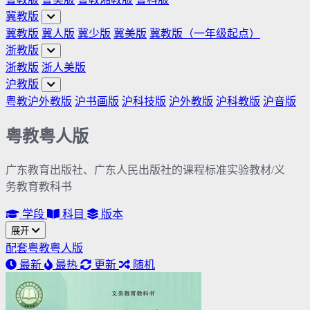
冀教版
冀教版
冀人版
冀少版
冀美版
冀教版（一年级起点）
浙教版
浙教版
浙人美版
沪教版
粤教沪外教版
沪书画版
沪科技版
沪外教版
沪科教版
沪音版
粤教粤人版
广东教育出版社、广东人民出版社的课程标准实验教材/义
务教育教科书
学段
科目
版本
展开
配套粤教粤人版
最新
最热
更新
随机