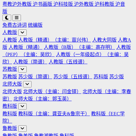
粤教沪外教版
沪书画版
沪科技版
沪外教版
沪科教版
沪音
版
免费古诗词
统编版
人教版
人教版
人教版（精通）（主编：苗兴伟）
人教大同版
人教A
版
人教版（精通）
人教版（B版）（主编：高存明）
人教版
（PEP）（主编：吴欣）
人教版（一年级起点）（主编：吴
欣）
人教版（简谱）
人教版（五线谱）
苏教版
苏教版
苏少版（简谱）
苏少版（五线谱）
苏科版
苏少版
北师大版
北师大版
北师大版（主编：闫金铎）
北师大版（主编：李春
密）
北师大版（主编：郭玉英）
教科版
教科版
教科版（主编：龚亚夫&鲁宗干）
教科版（EEC学
院）
鲁教版
鲁教版
鲁美版
鲁教湘教版
鲁科版