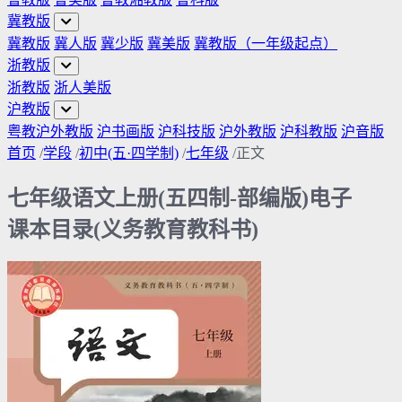
冀教版
冀教版
冀人版
冀少版
冀美版
冀教版（一年级起点）
浙教版
浙教版
浙人美版
沪教版
粤教沪外教版
沪书画版
沪科技版
沪外教版
沪科教版
沪音版
首页
/
学段
/
初中(五·四学制)
/
七年级
/
正文
七年级语文上册(五四制-部编版)电子
课本目录(义务教育教科书)