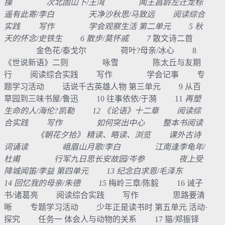
操 次北固山下/王湾 闻王昌龄左迁龙标
遥有此寄/李白 天净沙秋思/马致远 阅读综合
实践 写作 学会观察生活 第二单元 5 秋
天的怀念/史铁生 6 散步/莫怀戚 7
散文诗二首
金色花/泰戈尔 荷叶?母亲/冰心 8
《世说新语》二则 咏雪 陈太丘与友期
行 阅读综合实践 写作 学会记事 专
题学习活动 话说千古英雄人物 第三单元 9 从百
草园到三味书屋/鲁迅 10 往事依依/于漪 11
再塑
生命的人/海伦?凯勒 12 《论语》十二章 阅读综
合实践 写作 如何突出中心 整本书阅读
《朝花夕拾》 精读、略读、浏览 课外古诗
词诵读 峨眉山月歌/李白 江南逢李龟年/
杜甫 行军九日思长安故园/岑参 夜上受
降城闻笛/李益 第四单元 13 纪念白求恩/毛泽东
14 回忆我的母亲/朱德 15
梅岭三章/陈毅 16 诫子
书/诸葛亮 阅读综合实践 写作 思路要清
晰 专题学习活动 少年正是读书时 第五单元 活动·
探究 任务一 体会人与动物的关系 17 猫/郑振铎