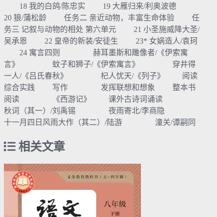
18 我的白鸽/陈忠实 19 大雁归来/利奥波德
20 狼/蒲松龄 任务二 亲近动物，丰富生命体验 任
务三 记叙与动物的相处 第六单元 21 小圣施威降大圣/
吴承恩 22 皇帝的新装/安徒生 23* 女娲造人/袁珂
24 寓言四则 赫耳墨斯和雕像者/《伊索寓
言》 蚊子和狮子/《伊索寓言》 穿井得
一人/《吕氏春秋》 杞人忧天/《列子》 阅读
综合实践 写作 发挥联想和想象 整本书
阅读 《西游记》 课外古诗词诵读
秋词（其一）/刘禹锡 夜雨寄北/李商隐
十一月四日风雨大作（其二）/陆游 潼关/谭嗣同
相关文章