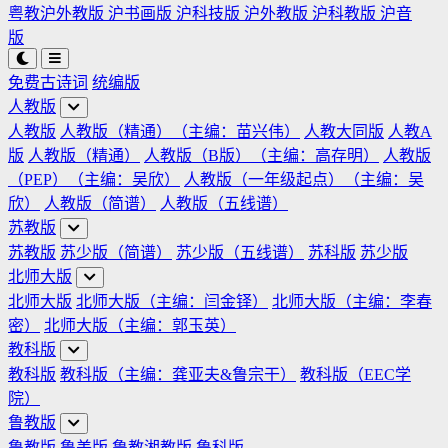
粤教沪外教版
沪书画版
沪科技版
沪外教版
沪科教版
沪音
版
免费古诗词
统编版
人教版
人教版
人教版（精通）（主编：苗兴伟）
人教大同版
人教A
版
人教版（精通）
人教版（B版）（主编：高存明）
人教版
（PEP）（主编：吴欣）
人教版（一年级起点）（主编：吴
欣）
人教版（简谱）
人教版（五线谱）
苏教版
苏教版
苏少版（简谱）
苏少版（五线谱）
苏科版
苏少版
北师大版
北师大版
北师大版（主编：闫金铎）
北师大版（主编：李春
密）
北师大版（主编：郭玉英）
教科版
教科版
教科版（主编：龚亚夫&鲁宗干）
教科版（EEC学
院）
鲁教版
鲁教版
鲁美版
鲁教湘教版
鲁科版