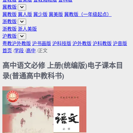
冀教版
冀教版
冀人版
冀少版
冀美版
冀教版（一年级起点）
浙教版
浙教版
浙人美版
沪教版
粤教沪外教版
沪书画版
沪科技版
沪外教版
沪科教版
沪音版
首页
/
学段
/
高中
/
正文
高中语文必修 上册(统编版)电子课本目
录(普通高中教科书)