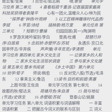
致云雀/雪莱 3 百合花/茹志鹃
哦,香雪 单元学
习任务 第二单元 4 喜看稻菽千重浪-记首届国家最高
科技奖获得者袁隆平
心有一团火,温暖众人心/林为民
"探界者"钟扬/叶雨婷 5 以工匠精神雕琢时代品质/
李斌 6 芣苢/诗经 插秧歌/杨万里 单元任务 第
三单元 7 短歌行/曹操
归园田居(其一)/陶渊明
8 梦游天姥吟留别/李白 登高/杜甫
琵琶行并
序/白居易 9 念奴娇·赤壁怀古/苏轼
永遇乐·京口北
固亭怀古/辛弃疾
声声慢(寻寻觅觅)/李清照 单元
学习任务 第四单元 家乡文化生活 一 记录家乡的人和
物 二 家乡文化生活现状调查 三 参与家乡文化建
设 第五单元 整本书阅读 《乡土中国》 第六单元
10 劝学/荀子
师说/韩愈 11 反对党八股(节选)/毛泽
东 12 拿来主义/鲁迅 13
读书:目的和前提/黑塞
上图书馆/王佐良 单元学习任务 第七单元 14
故都的秋/郁达夫
荷塘月色/朱自清 15 我与地坛
(节选)/史铁生 16 赤壁赋/苏轼
登泰山记/姚鼐
单元学习任务 第八单元 词语积累与词语解释 一 丰富
词语积累 二 把握古今词义的联系与区别 三 词义