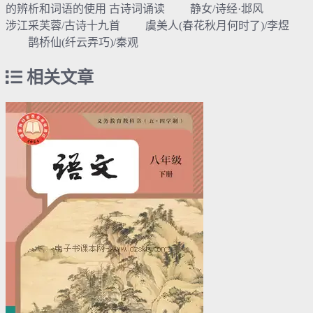
的辨析和词语的使用 古诗词诵读 静女/诗经·邶风
涉江采芙蓉/古诗十九首 虞美人(春花秋月何时了)/李煜
鹊桥仙(纤云弄巧)/秦观
相关文章