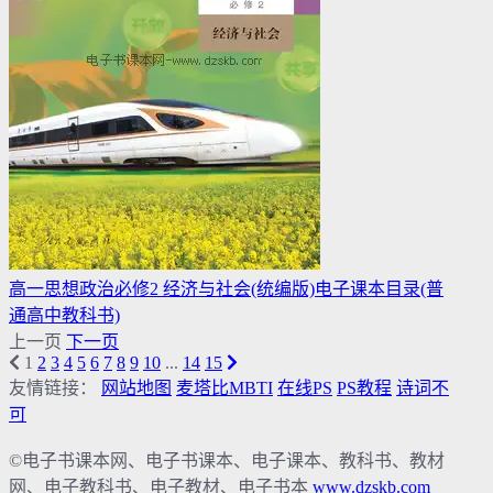
高一思想政治必修2 经济与社会(统编版)电子课本目录(普
通高中教科书)
上一页
下一页
1
2
3
4
5
6
7
8
9
10
...
14
15
友情链接：
网站地图
麦塔比MBTI
在线PS
PS教程
诗词不
可
©电子书课本网、电子书课本、电子课本、教科书、教材
网、电子教科书、电子教材、电子书本
www.dzskb.com