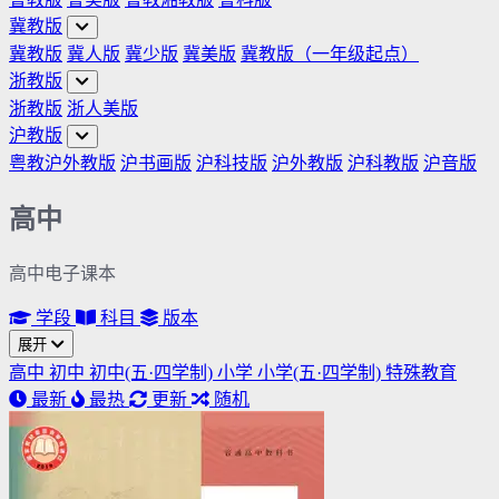
冀教版
冀教版
冀人版
冀少版
冀美版
冀教版（一年级起点）
浙教版
浙教版
浙人美版
沪教版
粤教沪外教版
沪书画版
沪科技版
沪外教版
沪科教版
沪音版
高中
高中电子课本
学段
科目
版本
展开
高中
初中
初中(五·四学制)
小学
小学(五·四学制)
特殊教育
最新
最热
更新
随机