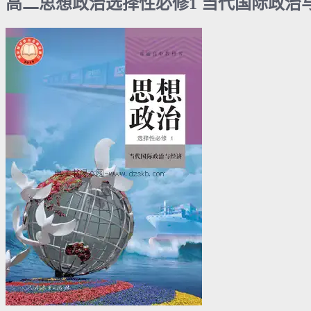
高二思想政治选择性必修1 当代国际政治与