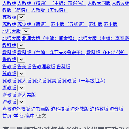
人教版
人教版（精通）（主编：苗兴伟）
人教大同版
人教A版
教版（简谱）
人教版（五线谱）
苏教版
苏教版
苏少版（简谱）
苏少版（五线谱）
苏科版
苏少版
北师大版
北师大版
北师大版（主编：闫金铎）
北师大版（主编：李春密
教科版
教科版
教科版（主编：龚亚夫&鲁宗干）
教科版（EEC学院）
鲁教版
鲁教版
鲁美版
鲁教湘教版
鲁科版
冀教版
冀教版
冀人版
冀少版
冀美版
冀教版（一年级起点）
浙教版
浙教版
浙人美版
沪教版
粤教沪外教版
沪书画版
沪科技版
沪外教版
沪科教版
沪音版
首页
/
学段
/
高中
/
正文