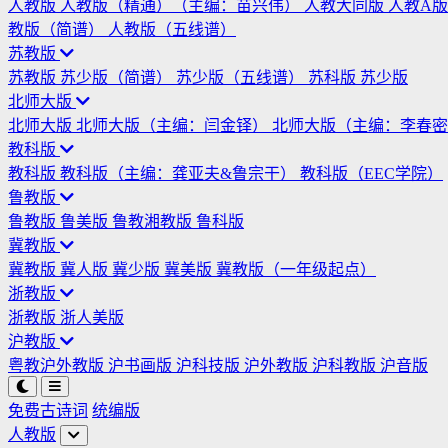
人教版
人教版（精通）（主编：苗兴伟）
人教大同版
人教A
教版（简谱）
人教版（五线谱）
苏教版
苏教版
苏少版（简谱）
苏少版（五线谱）
苏科版
苏少版
北师大版
北师大版
北师大版（主编：闫金铎）
北师大版（主编：李春
教科版
教科版
教科版（主编：龚亚夫&鲁宗干）
教科版（EEC学院）
鲁教版
鲁教版
鲁美版
鲁教湘教版
鲁科版
冀教版
冀教版
冀人版
冀少版
冀美版
冀教版（一年级起点）
浙教版
浙教版
浙人美版
沪教版
粤教沪外教版
沪书画版
沪科技版
沪外教版
沪科教版
沪音版
免费古诗词
统编版
人教版