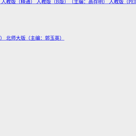
版
人教版（精通）
人教版（B版）（主编：高存明）
人教版（P
密）
北师大版（主编：郭玉英）