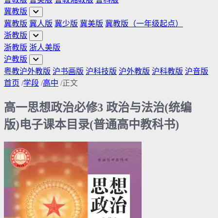
冀教版
冀教版
冀人版
冀少版
冀美版
冀教版（一年级起点）
浙教版
浙教版
浙人美版
沪教版
粤教沪外教版
沪书画版
沪科技版
沪外教版
沪科教版
沪音版
首页
/
学段
/
高中
/
正文
高一思想政治必修3 政治与法治(统编
版)电子课本目录(普通高中教科书)