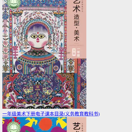
一年级美术下册电子课本目录(义务教育教科书)