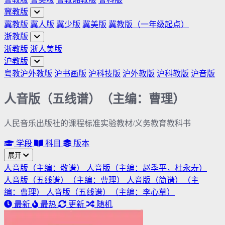
冀教版
冀教版
冀人版
冀少版
冀美版
冀教版（一年级起点）
浙教版
浙教版
浙人美版
沪教版
粤教沪外教版
沪书画版
沪科技版
沪外教版
沪科教版
沪音版
人音版（五线谱）（主编：曹理）
人民音乐出版社的课程标准实验教材/义务教育教科书
学段
科目
版本
展开
人音版（主编：敬谱）
人音版（主编：赵季平，杜永寿）
人音版（五线谱）（主编：曹理）
人音版（简谱）（主
编：曹理）
人音版（五线谱）（主编：李心草）
最新
最热
更新
随机