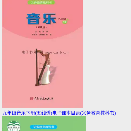
九年级音乐下册(五线谱)电子课本目录(义务教育教科书)