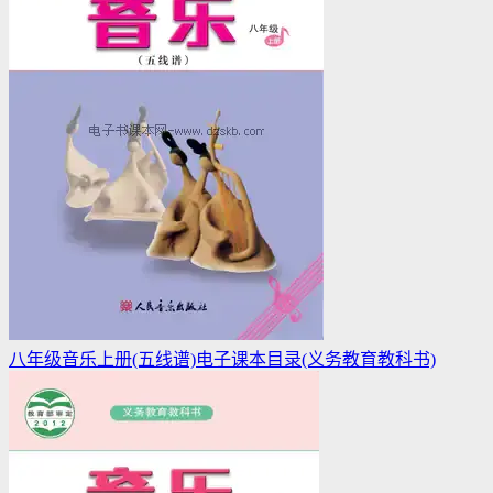
八年级音乐上册(五线谱)电子课本目录(义务教育教科书)