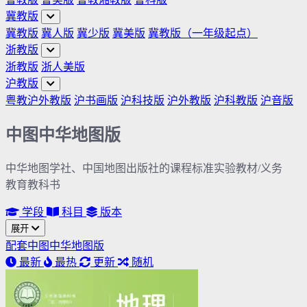
冀教版
冀教版
冀人版
冀少版
冀美版
冀教版（一年级起点）
浙教版
浙教版
浙人美版
沪教版
粤教沪外教版
沪书画版
沪科技版
沪外教版
沪科教版
沪音版
中图中华地图版
中华地图学社、中国地图出版社的课程标准实验教材/义务
教育教科书
学段
科目
版本
展开
配套中图中华地图版
最新
最热
更新
随机