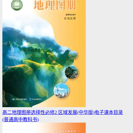
高二地理图册选择性必修2 区域发展(中华版)电子课本目录
(普通高中教科书)