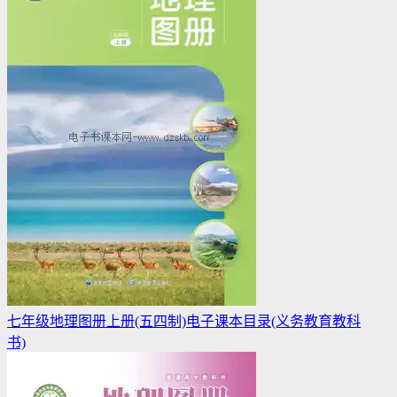
七年级地理图册上册(五四制)电子课本目录(义务教育教科
书)