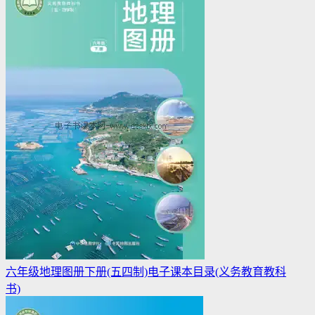
六年级地理图册下册(五四制)电子课本目录(义务教育教科
书)