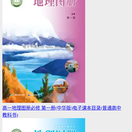
高一地理图册必修 第一册(中华版)电子课本目录(普通高中
教科书)