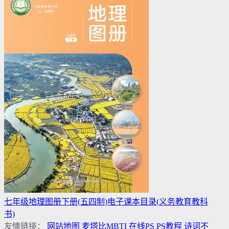
七年级地理图册下册(五四制)电子课本目录(义务教育教科
书)
友情链接：
网站地图
麦塔比MBTI
在线PS
PS教程
诗词不