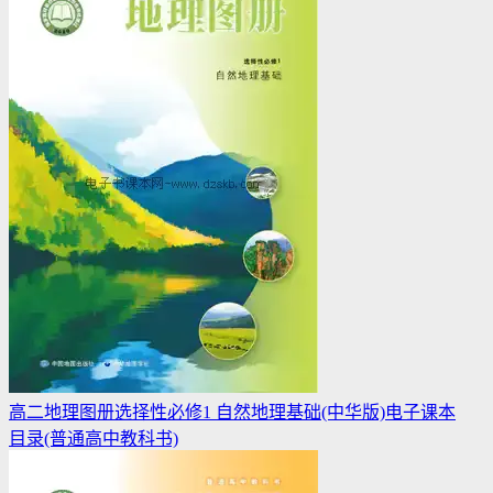
高二地理图册选择性必修1 自然地理基础(中华版)电子课本
目录(普通高中教科书)