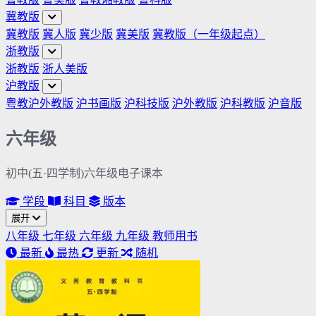
冀教版
冀教版
冀人版
冀少版
冀美版
冀教版（一年级起点）
浙教版
浙教版
浙人美版
沪教版
粤教沪外教版
沪书画版
沪科技版
沪外教版
沪科教版
沪音版
六年级
初中(五·四学制)六年级电子课本
学段
科目
版本
展开
八年级
七年级
六年级
九年级
教师用书
最新
最热
更新
随机