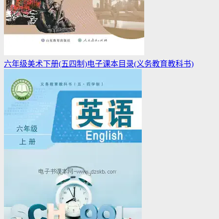
六年级美术下册(五四制)电子课本目录(义务教育教科书)