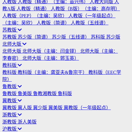
人教版
人教版（精通）（主编：苗兴伟）
人教大同版
人
教A版
人教版（精通）
人教版（B版）（主编：高存明）
人教版（PEP）（主编：吴欣）
人教版（一年级起点）
（主编：吴欣）
人教版（简谱）
人教版（五线谱）
苏教版
苏教版
苏少版（简谱）
苏少版（五线谱）
苏科版
苏少版
北师大版
北师大版
北师大版（主编：闫金铎）
北师大版（主编：
李春密）
北师大版（主编：郭玉英）
教科版
教科版
教科版（主编：龚亚夫&鲁宗干）
教科版（EEC学
院）
鲁教版
鲁教版
鲁美版
鲁教湘教版
鲁科版
冀教版
冀教版
冀人版
冀少版
冀美版
冀教版（一年级起点）
浙教版
浙教版
浙人美版
沪教版