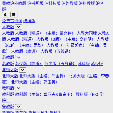
粤教沪外教版
沪书画版
沪科技版
沪外教版
沪科教版
沪音
版
免费古诗词
统编版
人教版
人教版
人教版（精通）（主编：苗兴伟）
人教大同版
人教A
版
人教版（精通）
人教版（B版）（主编：高存明）
人教版
（PEP）（主编：吴欣）
人教版（一年级起点）（主编：吴
欣）
人教版（简谱）
人教版（五线谱）
苏教版
苏教版
苏少版（简谱）
苏少版（五线谱）
苏科版
苏少版
北师大版
北师大版
北师大版（主编：闫金铎）
北师大版（主编：李春
密）
北师大版（主编：郭玉英）
教科版
教科版
教科版（主编：龚亚夫&鲁宗干）
教科版（EEC学
院）
鲁教版
鲁教版
鲁美版
鲁教湘教版
鲁科版