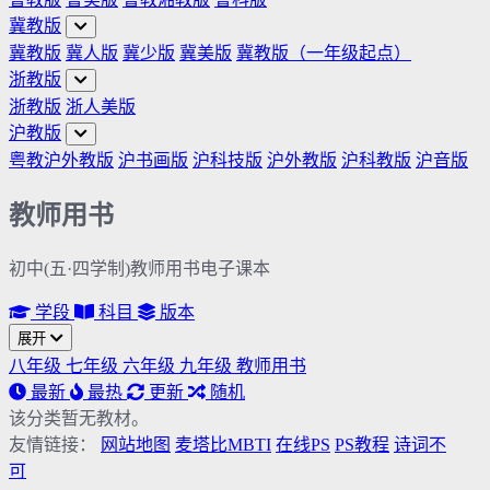
冀教版
冀教版
冀人版
冀少版
冀美版
冀教版（一年级起点）
浙教版
浙教版
浙人美版
沪教版
粤教沪外教版
沪书画版
沪科技版
沪外教版
沪科教版
沪音版
教师用书
初中(五·四学制)教师用书电子课本
学段
科目
版本
展开
八年级
七年级
六年级
九年级
教师用书
最新
最热
更新
随机
该分类暂无教材。
友情链接：
网站地图
麦塔比MBTI
在线PS
PS教程
诗词不
可