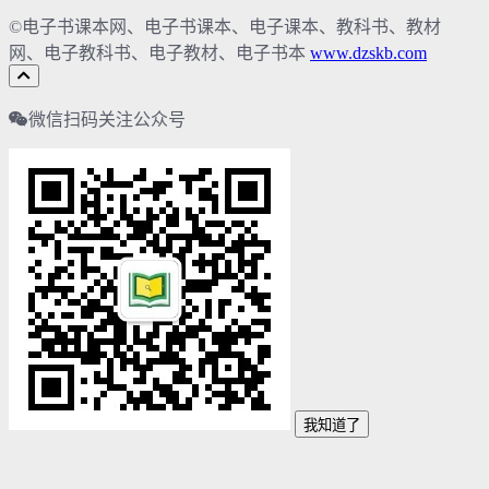
©电子书课本网、电子书课本、电子课本、教科书、教材
网、电子教科书、电子教材、电子书本
www.dzskb.com
微信扫码关注公众号
我知道了