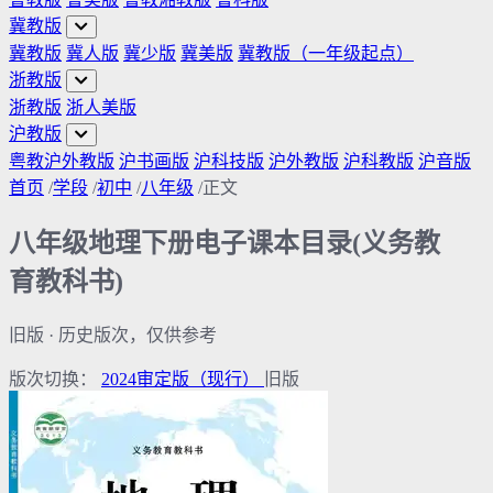
冀教版
冀教版
冀人版
冀少版
冀美版
冀教版（一年级起点）
浙教版
浙教版
浙人美版
沪教版
粤教沪外教版
沪书画版
沪科技版
沪外教版
沪科教版
沪音版
首页
/
学段
/
初中
/
八年级
/
正文
八年级地理下册电子课本目录(义务教
育教科书)
旧版
· 历史版次，仅供参考
版次切换：
2024审定版
（现行）
旧版