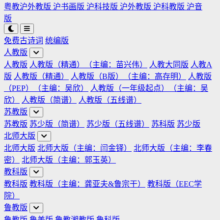
粤教沪外教版
沪书画版
沪科技版
沪外教版
沪科教版
沪音
版
免费古诗词
统编版
人教版
人教版
人教版（精通）（主编：苗兴伟）
人教大同版
人教A
版
人教版（精通）
人教版（B版）（主编：高存明）
人教版
（PEP）（主编：吴欣）
人教版（一年级起点）（主编：吴
欣）
人教版（简谱）
人教版（五线谱）
苏教版
苏教版
苏少版（简谱）
苏少版（五线谱）
苏科版
苏少版
北师大版
北师大版
北师大版（主编：闫金铎）
北师大版（主编：李春
密）
北师大版（主编：郭玉英）
教科版
教科版
教科版（主编：龚亚夫&鲁宗干）
教科版（EEC学
院）
鲁教版
鲁教版
鲁美版
鲁教湘教版
鲁科版