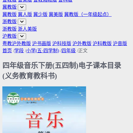
冀教版
冀教版
冀人版
冀少版
冀美版
冀教版（一年级起点）
浙教版
浙教版
浙人美版
沪教版
粤教沪外教版
沪书画版
沪科技版
沪外教版
沪科教版
沪音版
首页
/
学段
/
小学(五·四学制)
/
四年级
/
正文
四年级音乐下册(五四制)电子课本目录
(义务教育教科书)