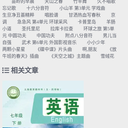
苗岭的早晨 天山之春 竹竿舞 久不唱歌
忘记歌 十六分音符 小山羊 第3单元 学戏曲
生旦净丑荟精粹 唱脸谱 甘洒热血写春秋 京
调 急急风 第4单元 环球采风 卡普里岛 羊肠
小道 圣托里尼 拉库卡拉查 环球之旅 第5单
元 中圆功夫 中国功夫 附点八分音符 男儿当
自强 武术 第6单元 外国影视音乐 小小少年
两颗小星星 《碟中谍》片头曲 啊,朋友 《放
牛班的春天》插曲 《天空之城》主题曲 雪绒花
相关文章