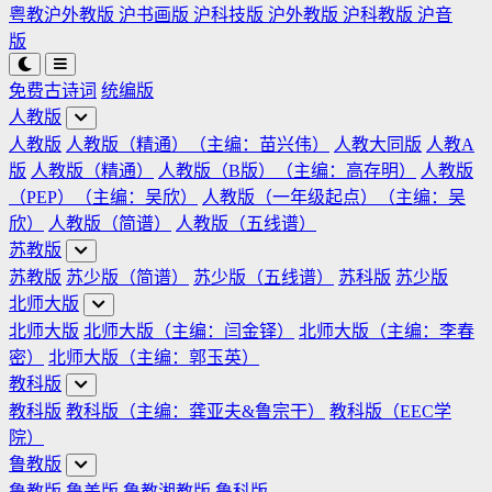
粤教沪外教版
沪书画版
沪科技版
沪外教版
沪科教版
沪音
版
免费古诗词
统编版
人教版
人教版
人教版（精通）（主编：苗兴伟）
人教大同版
人教A
版
人教版（精通）
人教版（B版）（主编：高存明）
人教版
（PEP）（主编：吴欣）
人教版（一年级起点）（主编：吴
欣）
人教版（简谱）
人教版（五线谱）
苏教版
苏教版
苏少版（简谱）
苏少版（五线谱）
苏科版
苏少版
北师大版
北师大版
北师大版（主编：闫金铎）
北师大版（主编：李春
密）
北师大版（主编：郭玉英）
教科版
教科版
教科版（主编：龚亚夫&鲁宗干）
教科版（EEC学
院）
鲁教版
鲁教版
鲁美版
鲁教湘教版
鲁科版