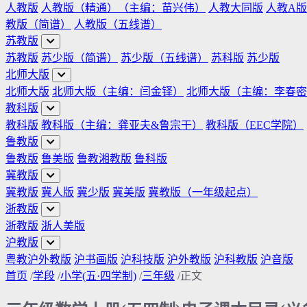
人教版
人教版（精通）（主编：苗兴伟）
人教大同版
人教A版
教版（简谱）
人教版（五线谱）
苏教版
苏教版
苏少版（简谱）
苏少版（五线谱）
苏科版
苏少版
北师大版
北师大版
北师大版（主编：闫金铎）
北师大版（主编：李春密
教科版
教科版
教科版（主编：龚亚夫&鲁宗干）
教科版（EEC学院）
鲁教版
鲁教版
鲁美版
鲁教湘教版
鲁科版
冀教版
冀教版
冀人版
冀少版
冀美版
冀教版（一年级起点）
浙教版
浙教版
浙人美版
沪教版
粤教沪外教版
沪书画版
沪科技版
沪外教版
沪科教版
沪音版
首页
/
学段
/
小学(五·四学制)
/
三年级
/
正文