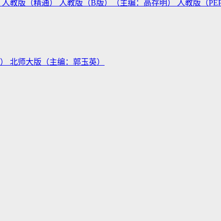
版
人教版（精通）
人教版（B版）（主编：高存明）
人教版（P
密）
北师大版（主编：郭玉英）