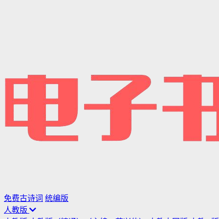
免费古诗词
统编版
人教版