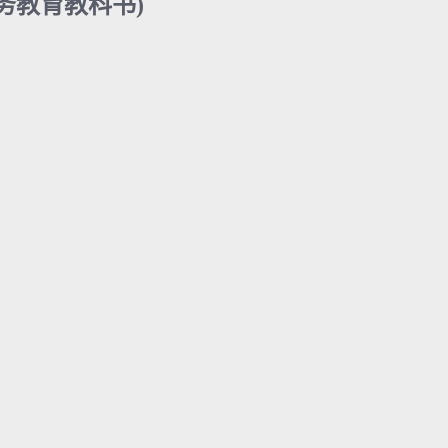
务教育教科书)