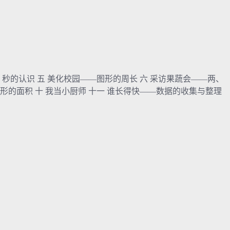
秒的认识 五 美化校园——图形的周长 六 采访果蔬会——两、
形的面积 十 我当小厨师 十一 谁长得快——数据的收集与整理