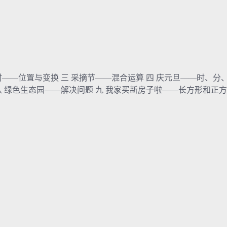
——位置与变换 三 采摘节——混合运算 四 庆元旦——时、分、
 绿色生态园——解决问题 九 我家买新房子啦——长方形和正方