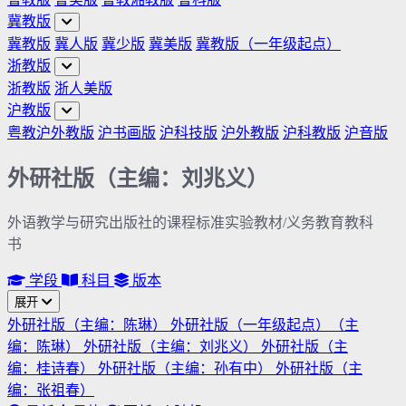
冀教版
冀教版
冀人版
冀少版
冀美版
冀教版（一年级起点）
浙教版
浙教版
浙人美版
沪教版
粤教沪外教版
沪书画版
沪科技版
沪外教版
沪科教版
沪音版
外研社版（主编：刘兆义）
外语教学与研究出版社的课程标准实验教材/义务教育教科
书
学段
科目
版本
展开
外研社版（主编：陈琳）
外研社版（一年级起点）（主
编：陈琳）
外研社版（主编：刘兆义）
外研社版（主
编：桂诗春）
外研社版（主编：孙有中）
外研社版（主
编：张祖春）