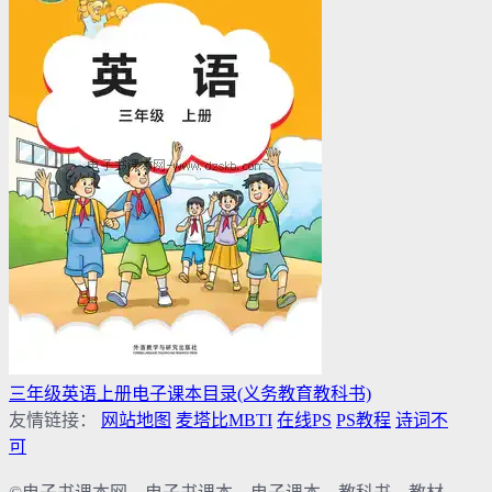
三年级英语上册电子课本目录(义务教育教科书)
友情链接：
网站地图
麦塔比MBTI
在线PS
PS教程
诗词不
可