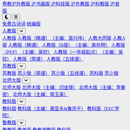
粤教沪外教版
沪书画版
沪科技版
沪外教版
沪科教版
沪音
版
免费古诗词
统编版
人教版
人教版
人教版（精通）（主编：苗兴伟）
人教大同版
人教A
版
人教版（精通）
人教版（B版）（主编：高存明）
人教版
（PEP）（主编：吴欣）
人教版（一年级起点）（主编：吴
欣）
人教版（简谱）
人教版（五线谱）
苏教版
苏教版
苏少版（简谱）
苏少版（五线谱）
苏科版
苏少版
北师大版
北师大版
北师大版（主编：闫金铎）
北师大版（主编：李春
密）
北师大版（主编：郭玉英）
教科版
教科版
教科版（主编：龚亚夫&鲁宗干）
教科版（EEC学
院）
鲁教版
鲁教版
鲁美版
鲁教湘教版
鲁科版