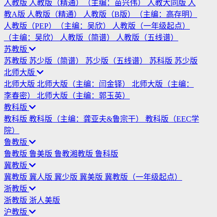
人教版
人教版（精通）（主编：苗兴伟）
人教大同版
人
教A版
人教版（精通）
人教版（B版）（主编：高存明）
人教版（PEP）（主编：吴欣）
人教版（一年级起点）
（主编：吴欣）
人教版（简谱）
人教版（五线谱）
苏教版
苏教版
苏少版（简谱）
苏少版（五线谱）
苏科版
苏少版
北师大版
北师大版
北师大版（主编：闫金铎）
北师大版（主编：
李春密）
北师大版（主编：郭玉英）
教科版
教科版
教科版（主编：龚亚夫&鲁宗干）
教科版（EEC学
院）
鲁教版
鲁教版
鲁美版
鲁教湘教版
鲁科版
冀教版
冀教版
冀人版
冀少版
冀美版
冀教版（一年级起点）
浙教版
浙教版
浙人美版
沪教版