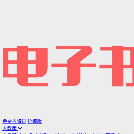
免费古诗词
统编版
人教版