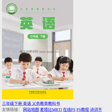
三年级下册 英语 义务教育教科书
友情链接：
网站地图
麦塔比MBTI
在线PS
PS教程
诗词不