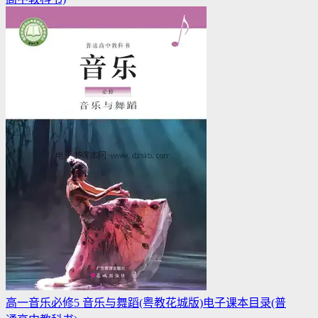
高一音乐必修5 音乐与舞蹈(粤教花城版)电子课本目录(普