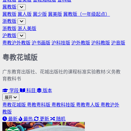
冀教版
冀教版
冀人版
冀少版
冀美版
冀教版（一年级起点）
浙教版
浙教版
浙人美版
沪教版
粤教沪外教版
沪书画版
沪科技版
沪外教版
沪科教版
沪音版
粤教花城版
广东教育出版社、花城出版社的课程标准实验教材/义务教
育教科书
学段
科目
版本
展开
粤教花城版
粤教粤科版
粤教科技版
粤教粤人版
粤教沪外
教版
最新
最热
更新
随机