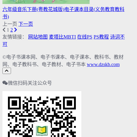
六年级音乐下册(粤教花城版)电子课本目录(义务教育教科
书)
上一页
下一页
1
2
友情链接：
网站地图
麦塔比MBTI
在线PS
PS教程
诗词不
可
©电子书课本网、电子书课本、电子课本、教科书、教材
网、电子教科书、电子教材、电子书本
www.dzskb.com
微信扫码关注公众号