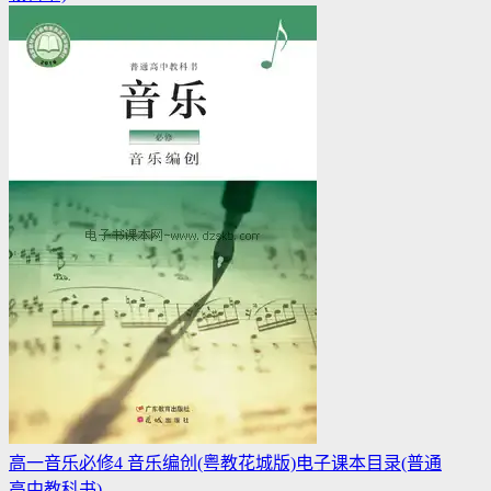
高一音乐必修4 音乐编创(粤教花城版)电子课本目录(普通
高中教科书)