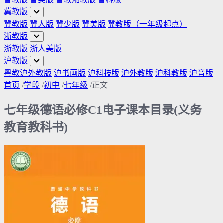
冀教版
冀教版
冀人版
冀少版
冀美版
冀教版（一年级起点）
浙教版
浙教版
浙人美版
沪教版
粤教沪外教版
沪书画版
沪科技版
沪外教版
沪科教版
沪音版
首页
/
学段
/
初中
/
七年级
/
正文
七年级德语必修C1电子课本目录(义务
教育教科书)