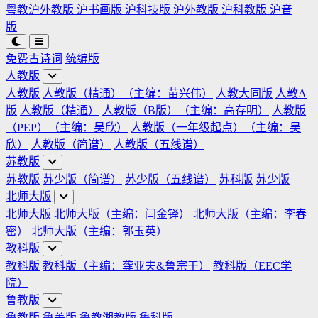
粤教沪外教版
沪书画版
沪科技版
沪外教版
沪科教版
沪音
版
免费古诗词
统编版
人教版
人教版
人教版（精通）（主编：苗兴伟）
人教大同版
人教A
版
人教版（精通）
人教版（B版）（主编：高存明）
人教版
（PEP）（主编：吴欣）
人教版（一年级起点）（主编：吴
欣）
人教版（简谱）
人教版（五线谱）
苏教版
苏教版
苏少版（简谱）
苏少版（五线谱）
苏科版
苏少版
北师大版
北师大版
北师大版（主编：闫金铎）
北师大版（主编：李春
密）
北师大版（主编：郭玉英）
教科版
教科版
教科版（主编：龚亚夫&鲁宗干）
教科版（EEC学
院）
鲁教版
鲁教版
鲁美版
鲁教湘教版
鲁科版