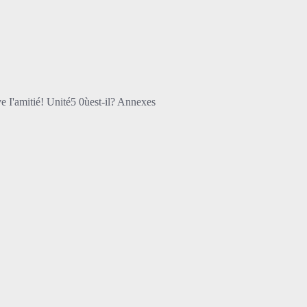
 I'amitié! Unité5 0ùest-il? Annexes