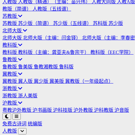
人教版
人教版（精通）（主编：苗兴伟）
人教大同版
人教A
教版（简谱）
人教版（五线谱）
苏教版
苏教版
苏少版（简谱）
苏少版（五线谱）
苏科版
苏少版
北师大版
北师大版
北师大版（主编：闫金铎）
北师大版（主编：李春
教科版
教科版
教科版（主编：龚亚夫&鲁宗干）
教科版（EEC学院）
鲁教版
鲁教版
鲁美版
鲁教湘教版
鲁科版
冀教版
冀教版
冀人版
冀少版
冀美版
冀教版（一年级起点）
浙教版
浙教版
浙人美版
沪教版
粤教沪外教版
沪书画版
沪科技版
沪外教版
沪科教版
沪音版
免费古诗词
统编版
人教版