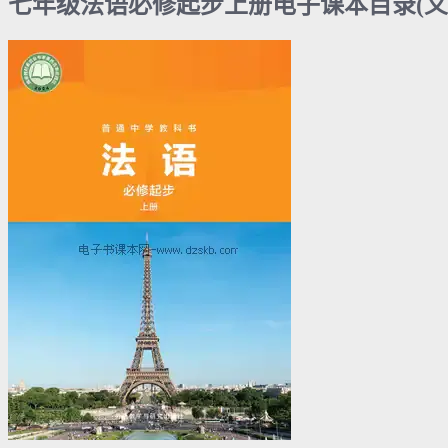
七年级法语必修起步上册电子课本目录(义