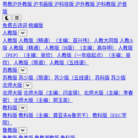
粤教沪外教版
沪书画版
沪科技版
沪外教版
沪科教版
沪音
版
免费古诗词
统编版
人教版
人教版
人教版（精通）（主编：苗兴伟）
人教大同版
人教A
版
人教版（精通）
人教版（B版）（主编：高存明）
人教版
（PEP）（主编：吴欣）
人教版（一年级起点）（主编：吴
欣）
人教版（简谱）
人教版（五线谱）
苏教版
苏教版
苏少版（简谱）
苏少版（五线谱）
苏科版
苏少版
北师大版
北师大版
北师大版（主编：闫金铎）
北师大版（主编：李春
密）
北师大版（主编：郭玉英）
教科版
教科版
教科版（主编：龚亚夫&鲁宗干）
教科版（EEC学
院）
鲁教版
鲁教版
鲁美版
鲁教湘教版
鲁科版