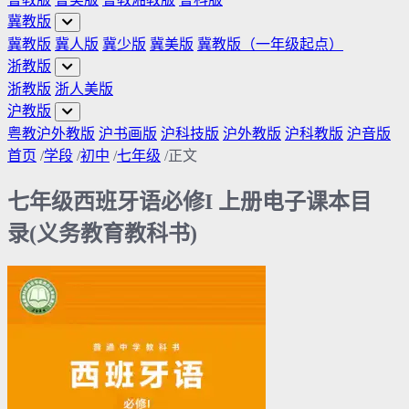
冀教版
冀教版
冀人版
冀少版
冀美版
冀教版（一年级起点）
浙教版
浙教版
浙人美版
沪教版
粤教沪外教版
沪书画版
沪科技版
沪外教版
沪科教版
沪音版
首页
/
学段
/
初中
/
七年级
/
正文
七年级西班牙语必修I 上册电子课本目
录(义务教育教科书)