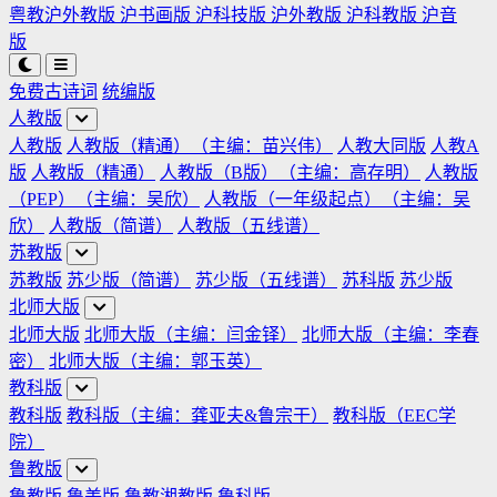
粤教沪外教版
沪书画版
沪科技版
沪外教版
沪科教版
沪音
版
免费古诗词
统编版
人教版
人教版
人教版（精通）（主编：苗兴伟）
人教大同版
人教A
版
人教版（精通）
人教版（B版）（主编：高存明）
人教版
（PEP）（主编：吴欣）
人教版（一年级起点）（主编：吴
欣）
人教版（简谱）
人教版（五线谱）
苏教版
苏教版
苏少版（简谱）
苏少版（五线谱）
苏科版
苏少版
北师大版
北师大版
北师大版（主编：闫金铎）
北师大版（主编：李春
密）
北师大版（主编：郭玉英）
教科版
教科版
教科版（主编：龚亚夫&鲁宗干）
教科版（EEC学
院）
鲁教版
鲁教版
鲁美版
鲁教湘教版
鲁科版