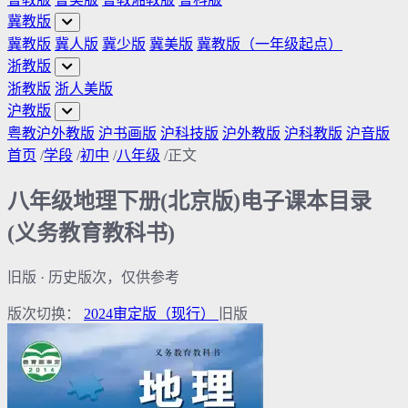
冀教版
冀教版
冀人版
冀少版
冀美版
冀教版（一年级起点）
浙教版
浙教版
浙人美版
沪教版
粤教沪外教版
沪书画版
沪科技版
沪外教版
沪科教版
沪音版
首页
/
学段
/
初中
/
八年级
/
正文
八年级地理下册(北京版)电子课本目录
(义务教育教科书)
旧版
· 历史版次，仅供参考
版次切换：
2024审定版
（现行）
旧版