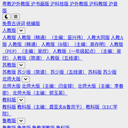
粤教沪外教版
沪书画版
沪科技版
沪外教版
沪科教版
沪音
版
免费古诗词
统编版
人教版
人教版
人教版（精通）（主编：苗兴伟）
人教大同版
人教A
版
人教版（精通）
人教版（B版）（主编：高存明）
人教版
（PEP）（主编：吴欣）
人教版（一年级起点）（主编：吴
欣）
人教版（简谱）
人教版（五线谱）
苏教版
苏教版
苏少版（简谱）
苏少版（五线谱）
苏科版
苏少版
北师大版
北师大版
北师大版（主编：闫金铎）
北师大版（主编：李春
密）
北师大版（主编：郭玉英）
教科版
教科版
教科版（主编：龚亚夫&鲁宗干）
教科版（EEC学
院）
鲁教版
鲁教版
鲁美版
鲁教湘教版
鲁科版