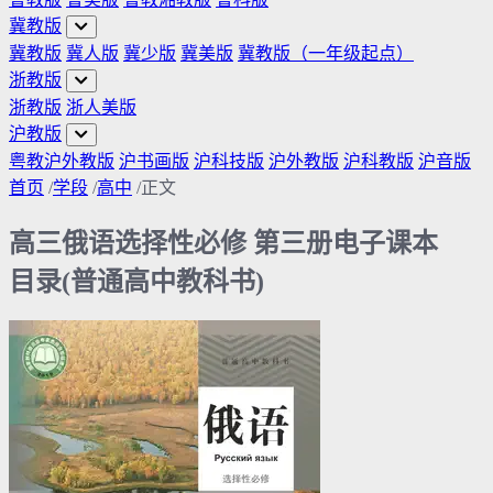
冀教版
冀教版
冀人版
冀少版
冀美版
冀教版（一年级起点）
浙教版
浙教版
浙人美版
沪教版
粤教沪外教版
沪书画版
沪科技版
沪外教版
沪科教版
沪音版
首页
/
学段
/
高中
/
正文
高三俄语选择性必修 第三册电子课本
目录(普通高中教科书)