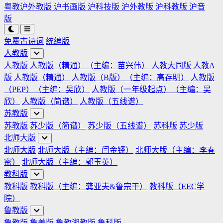
粤教沪外教版
沪书画版
沪科技版
沪外教版
沪科教版
沪音
版
免费古诗词
统编版
人教版
人教版
人教版（精通）（主编：苗兴伟）
人教大同版
人教A
版
人教版（精通）
人教版（B版）（主编：高存明）
人教版
（PEP）（主编：吴欣）
人教版（一年级起点）（主编：吴
欣）
人教版（简谱）
人教版（五线谱）
苏教版
苏教版
苏少版（简谱）
苏少版（五线谱）
苏科版
苏少版
北师大版
北师大版
北师大版（主编：闫金铎）
北师大版（主编：李春
密）
北师大版（主编：郭玉英）
教科版
教科版
教科版（主编：龚亚夫&鲁宗干）
教科版（EEC学
院）
鲁教版
鲁教版
鲁美版
鲁教湘教版
鲁科版