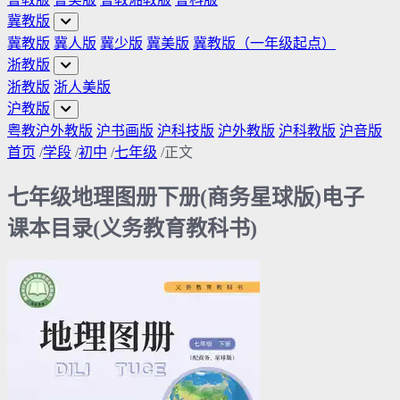
冀教版
冀教版
冀人版
冀少版
冀美版
冀教版（一年级起点）
浙教版
浙教版
浙人美版
沪教版
粤教沪外教版
沪书画版
沪科技版
沪外教版
沪科教版
沪音版
首页
/
学段
/
初中
/
七年级
/
正文
七年级地理图册下册(商务星球版)电子
课本目录(义务教育教科书)