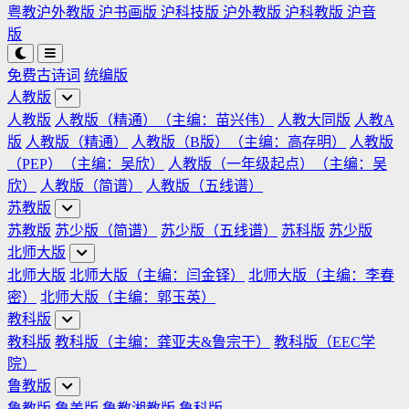
粤教沪外教版
沪书画版
沪科技版
沪外教版
沪科教版
沪音
版
免费古诗词
统编版
人教版
人教版
人教版（精通）（主编：苗兴伟）
人教大同版
人教A
版
人教版（精通）
人教版（B版）（主编：高存明）
人教版
（PEP）（主编：吴欣）
人教版（一年级起点）（主编：吴
欣）
人教版（简谱）
人教版（五线谱）
苏教版
苏教版
苏少版（简谱）
苏少版（五线谱）
苏科版
苏少版
北师大版
北师大版
北师大版（主编：闫金铎）
北师大版（主编：李春
密）
北师大版（主编：郭玉英）
教科版
教科版
教科版（主编：龚亚夫&鲁宗干）
教科版（EEC学
院）
鲁教版
鲁教版
鲁美版
鲁教湘教版
鲁科版