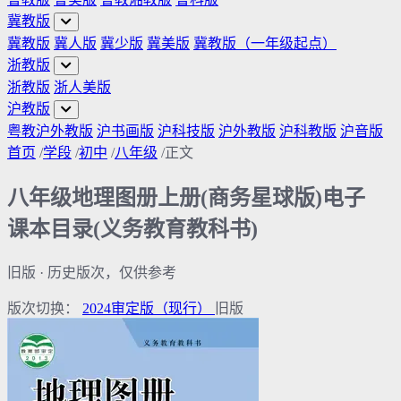
冀教版
冀教版
冀人版
冀少版
冀美版
冀教版（一年级起点）
浙教版
浙教版
浙人美版
沪教版
粤教沪外教版
沪书画版
沪科技版
沪外教版
沪科教版
沪音版
首页
/
学段
/
初中
/
八年级
/
正文
八年级地理图册上册(商务星球版)电子
课本目录(义务教育教科书)
旧版
· 历史版次，仅供参考
版次切换：
2024审定版
（现行）
旧版