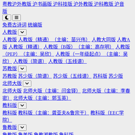
粤教沪外教版
沪书画版
沪科技版
沪外教版
沪科教版
沪音
版
免费古诗词
统编版
人教版
人教版
人教版（精通）（主编：苗兴伟）
人教大同版
人教A
版
人教版（精通）
人教版（B版）（主编：高存明）
人教版
（PEP）（主编：吴欣）
人教版（一年级起点）（主编：吴
欣）
人教版（简谱）
人教版（五线谱）
苏教版
苏教版
苏少版（简谱）
苏少版（五线谱）
苏科版
苏少版
北师大版
北师大版
北师大版（主编：闫金铎）
北师大版（主编：李春
密）
北师大版（主编：郭玉英）
教科版
教科版
教科版（主编：龚亚夫&鲁宗干）
教科版（EEC学
院）
鲁教版
鲁教版
鲁美版
鲁教湘教版
鲁科版