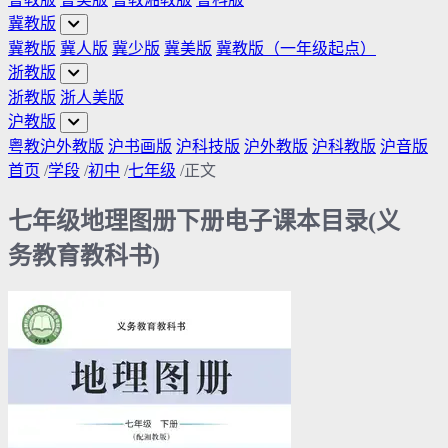
冀教版
冀教版
冀人版
冀少版
冀美版
冀教版（一年级起点）
浙教版
浙教版
浙人美版
沪教版
粤教沪外教版
沪书画版
沪科技版
沪外教版
沪科教版
沪音版
首页
/
学段
/
初中
/
七年级
/
正文
七年级地理图册下册电子课本目录(义
务教育教科书)