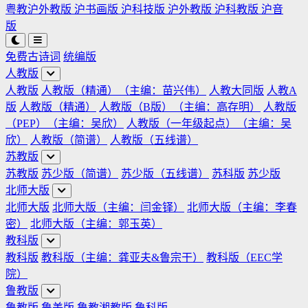
粤教沪外教版
沪书画版
沪科技版
沪外教版
沪科教版
沪音
版
免费古诗词
统编版
人教版
人教版
人教版（精通）（主编：苗兴伟）
人教大同版
人教A
版
人教版（精通）
人教版（B版）（主编：高存明）
人教版
（PEP）（主编：吴欣）
人教版（一年级起点）（主编：吴
欣）
人教版（简谱）
人教版（五线谱）
苏教版
苏教版
苏少版（简谱）
苏少版（五线谱）
苏科版
苏少版
北师大版
北师大版
北师大版（主编：闫金铎）
北师大版（主编：李春
密）
北师大版（主编：郭玉英）
教科版
教科版
教科版（主编：龚亚夫&鲁宗干）
教科版（EEC学
院）
鲁教版
鲁教版
鲁美版
鲁教湘教版
鲁科版