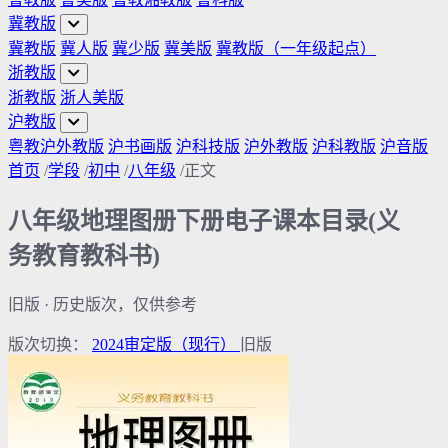
冀教版
冀教版
冀人版
冀少版
冀美版
冀教版（一年级起点）
浙教版
浙教版
浙人美版
沪教版
粤教沪外教版
沪书画版
沪科技版
沪外教版
沪科教版
沪音版
首页
/
学段
/
初中
/
八年级
/
正文
八年级地理图册下册电子课本目录(义
务教育教科书)
旧版
· 历史版次，仅供参考
版次切换：
2024审定版
（现行）
旧版