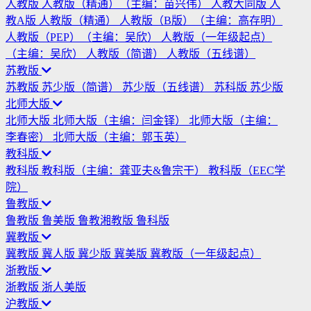
人教版
人教版（精通）（主编：苗兴伟）
人教大同版
人
教A版
人教版（精通）
人教版（B版）（主编：高存明）
人教版（PEP）（主编：吴欣）
人教版（一年级起点）
（主编：吴欣）
人教版（简谱）
人教版（五线谱）
苏教版
苏教版
苏少版（简谱）
苏少版（五线谱）
苏科版
苏少版
北师大版
北师大版
北师大版（主编：闫金铎）
北师大版（主编：
李春密）
北师大版（主编：郭玉英）
教科版
教科版
教科版（主编：龚亚夫&鲁宗干）
教科版（EEC学
院）
鲁教版
鲁教版
鲁美版
鲁教湘教版
鲁科版
冀教版
冀教版
冀人版
冀少版
冀美版
冀教版（一年级起点）
浙教版
浙教版
浙人美版
沪教版