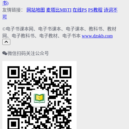
书)
友情链接：
网站地图
麦塔比MBTI
在线PS
PS教程
诗词不
可
©电子书课本网、电子书课本、电子课本、教科书、教材
网、电子教科书、电子教材、电子书本
www.dzskb.com
微信扫码关注公众号