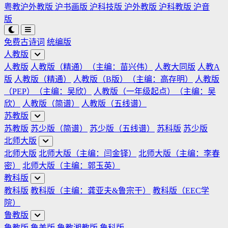
粤教沪外教版
沪书画版
沪科技版
沪外教版
沪科教版
沪音
版
免费古诗词
统编版
人教版
人教版
人教版（精通）（主编：苗兴伟）
人教大同版
人教A
版
人教版（精通）
人教版（B版）（主编：高存明）
人教版
（PEP）（主编：吴欣）
人教版（一年级起点）（主编：吴
欣）
人教版（简谱）
人教版（五线谱）
苏教版
苏教版
苏少版（简谱）
苏少版（五线谱）
苏科版
苏少版
北师大版
北师大版
北师大版（主编：闫金铎）
北师大版（主编：李春
密）
北师大版（主编：郭玉英）
教科版
教科版
教科版（主编：龚亚夫&鲁宗干）
教科版（EEC学
院）
鲁教版
鲁教版
鲁美版
鲁教湘教版
鲁科版