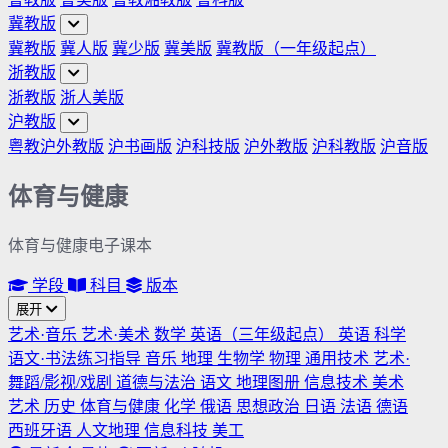
冀教版
冀教版
冀人版
冀少版
冀美版
冀教版（一年级起点）
浙教版
浙教版
浙人美版
沪教版
粤教沪外教版
沪书画版
沪科技版
沪外教版
沪科教版
沪音版
体育与健康
体育与健康电子课本
学段
科目
版本
展开
艺术·音乐
艺术·美术
数学
英语（三年级起点）
英语
科学
语文·书法练习指导
音乐
地理
生物学
物理
通用技术
艺术·
舞蹈/影视/戏剧
道德与法治
语文
地理图册
信息技术
美术
艺术
历史
体育与健康
化学
俄语
思想政治
日语
法语
德语
西班牙语
人文地理
信息科技
美工