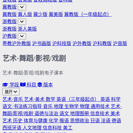
冀教版
冀教版
冀人版
冀少版
冀美版
冀教版（一年级起点）
浙教版
浙教版
浙人美版
沪教版
粤教沪外教版
沪书画版
沪科技版
沪外教版
沪科教版
沪音版
艺术·舞蹈/影视/戏剧
艺术·舞蹈/影视/戏剧电子课本
学段
科目
版本
展开
艺术·音乐
艺术·美术
数学
英语（三年级起点）
英语
科学
语文·书法练习指导
音乐
地理
生物学
物理
通用技术
艺术·
舞蹈/影视/戏剧
道德与法治
语文
地理图册
信息技术
美术
艺术
历史
体育与健康
化学
俄语
思想政治
日语
法语
德语
西班牙语
人文地理
信息科技
美工