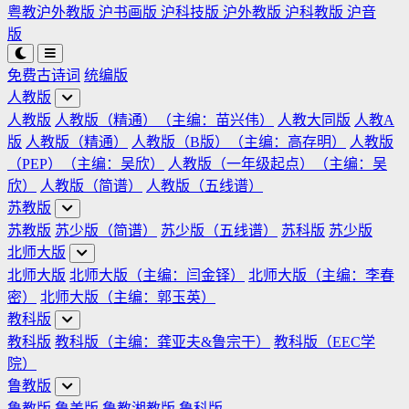
粤教沪外教版
沪书画版
沪科技版
沪外教版
沪科教版
沪音
版
免费古诗词
统编版
人教版
人教版
人教版（精通）（主编：苗兴伟）
人教大同版
人教A
版
人教版（精通）
人教版（B版）（主编：高存明）
人教版
（PEP）（主编：吴欣）
人教版（一年级起点）（主编：吴
欣）
人教版（简谱）
人教版（五线谱）
苏教版
苏教版
苏少版（简谱）
苏少版（五线谱）
苏科版
苏少版
北师大版
北师大版
北师大版（主编：闫金铎）
北师大版（主编：李春
密）
北师大版（主编：郭玉英）
教科版
教科版
教科版（主编：龚亚夫&鲁宗干）
教科版（EEC学
院）
鲁教版
鲁教版
鲁美版
鲁教湘教版
鲁科版