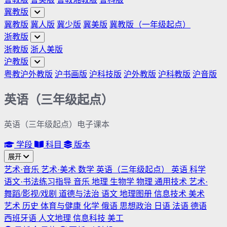
冀教版
冀教版
冀人版
冀少版
冀美版
冀教版（一年级起点）
浙教版
浙教版
浙人美版
沪教版
粤教沪外教版
沪书画版
沪科技版
沪外教版
沪科教版
沪音版
英语（三年级起点）
英语（三年级起点）电子课本
学段
科目
版本
展开
艺术·音乐
艺术·美术
数学
英语（三年级起点）
英语
科学
语文·书法练习指导
音乐
地理
生物学
物理
通用技术
艺术·
舞蹈/影视/戏剧
道德与法治
语文
地理图册
信息技术
美术
艺术
历史
体育与健康
化学
俄语
思想政治
日语
法语
德语
西班牙语
人文地理
信息科技
美工