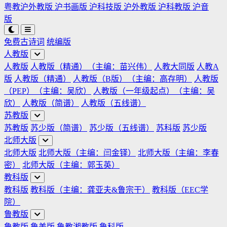
粤教沪外教版
沪书画版
沪科技版
沪外教版
沪科教版
沪音
版
免费古诗词
统编版
人教版
人教版
人教版（精通）（主编：苗兴伟）
人教大同版
人教A
版
人教版（精通）
人教版（B版）（主编：高存明）
人教版
（PEP）（主编：吴欣）
人教版（一年级起点）（主编：吴
欣）
人教版（简谱）
人教版（五线谱）
苏教版
苏教版
苏少版（简谱）
苏少版（五线谱）
苏科版
苏少版
北师大版
北师大版
北师大版（主编：闫金铎）
北师大版（主编：李春
密）
北师大版（主编：郭玉英）
教科版
教科版
教科版（主编：龚亚夫&鲁宗干）
教科版（EEC学
院）
鲁教版
鲁教版
鲁美版
鲁教湘教版
鲁科版