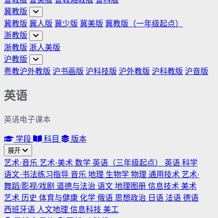
冀教版
冀教版
冀人版
冀少版
冀美版
冀教版（一年级起点）
浙教版
浙教版
浙人美版
沪教版
粤教沪外教版
沪书画版
沪科技版
沪外教版
沪科教版
沪音版
英语
英语电子课本
学段
科目
版本
展开
艺术·音乐
艺术·美术
数学
英语（三年级起点）
英语
科学
语文·书法练习指导
音乐
地理
生物学
物理
通用技术
艺术·
舞蹈/影视/戏剧
道德与法治
语文
地理图册
信息技术
美术
艺术
历史
体育与健康
化学
俄语
思想政治
日语
法语
德语
西班牙语
人文地理
信息科技
美工