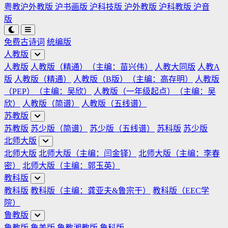
粤教沪外教版
沪书画版
沪科技版
沪外教版
沪科教版
沪音
版
免费古诗词
统编版
人教版
人教版
人教版（精通）（主编：苗兴伟）
人教大同版
人教A
版
人教版（精通）
人教版（B版）（主编：高存明）
人教版
（PEP）（主编：吴欣）
人教版（一年级起点）（主编：吴
欣）
人教版（简谱）
人教版（五线谱）
苏教版
苏教版
苏少版（简谱）
苏少版（五线谱）
苏科版
苏少版
北师大版
北师大版
北师大版（主编：闫金铎）
北师大版（主编：李春
密）
北师大版（主编：郭玉英）
教科版
教科版
教科版（主编：龚亚夫&鲁宗干）
教科版（EEC学
院）
鲁教版
鲁教版
鲁美版
鲁教湘教版
鲁科版